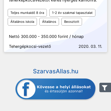
teherképkocsivezetőt keres nyerges kamionra.
Teljes munkaidő 8 óra
1-2 év szakmai tapasztalat
Általános iskola
Általános
Beosztott
Nettó 300.000 - 350.000 forint / hónap
Tehergépkocsi-vezető
2020. 03. 11.
SzarvasAllas.hu