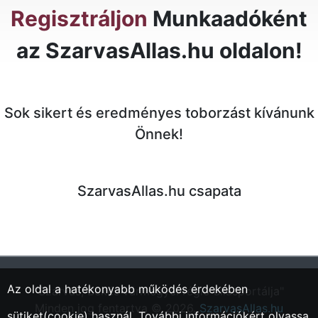
Regisztráljon
Munkaadóként
az SzarvasAllas.hu oldalon!
Sok sikert és eredményes toborzást kívánunk
Önnek!
SzarvasAllas.hu csapata
Az oldal a hatékonyabb működés érdekében
"Szarvas, Békés vármegyei régió állásportálja"
Minden jog fentartva © 2026.
SzarvasAllas.hu
sütiket(cookie) használ. További információkért olvassa