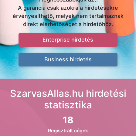
A garancia csak azokra a hirdetésekre
érvényesíthető, melyek nem tartalmaznak
direkt elérhetőséget a hirdetőhöz.
Enterprise hirdetés
Business hirdetés
SzarvasAllas.hu hirdetési
statisztika
18
Regisztrált cégek