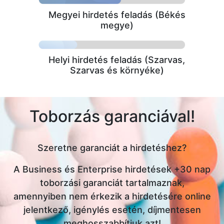
Megyei hirdetés feladás (Békés
megye)
Helyi hirdetés feladás (Szarvas,
Szarvas és környéke)
Toborzás garanciával!
Szeretne garanciát a hirdetéshez?
A Business és Enterprise hirdetések +30 nap
toborzási garanciát tartalmaznak,
amennyiben nem érkezik a hirdetésére online
jelentkező, igénylés esetén, díjmentesen
meghosszabbítjuk azt!