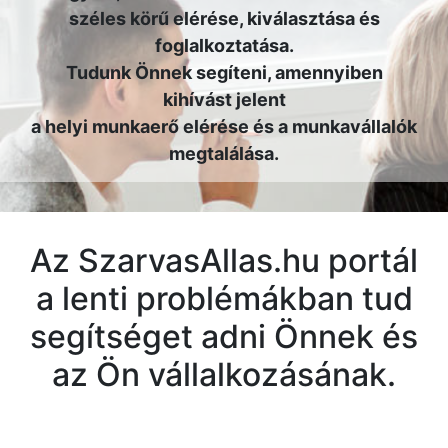
széles körű elérése, kiválasztása és
foglalkoztatása.
Tudunk Önnek segíteni, amennyiben
kihívást jelent
a helyi munkaerő elérése és a munkavállalók
megtalálása.
Az SzarvasAllas.hu portál
a lenti problémákban tud
segítséget adni Önnek és
az Ön vállalkozásának.