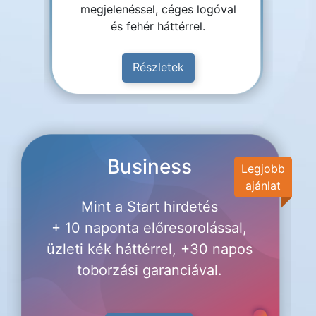
megjelenéssel, céges logóval
és fehér háttérrel.
Részletek
Business
Legjobb
ajánlat
Mint a Start hirdetés
+ 10 naponta előresorolással,
üzleti kék háttérrel, +30 napos
toborzási garanciával.