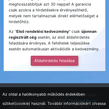
meghosszabbítjuk azt 30 nappal! A garancia
csak azokra a hirdetésekre érvényesíthető,
melyek nem tartalmaznak direkt elérhetőséget a
hirdetőhöz.
Az "
Első rendelési kedvezmény
" csak
újonnan
regisztrált cég
esetén, az első álláshirdetés
feladására érvényes. A feltételek teljesülése
esetén automatikusan aktiválódik a kedvezmény.
Álláshirdetés feladása
Az oldal a hatékonyabb működés érdekében
"Szarvas, Békés vármegyei régió állásportálja"
Minden jog fentartva © 2026.
SzarvasAllas.hu
sütiket(cookie) használ. További információkért olvassa
Üzemeltető: IT-Nav Hungary Kft. | "Az elsők közé