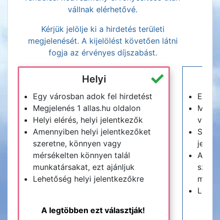
vállnak elérhetővé.
Kérjük jelölje ki a hirdetés területi
megjelenését. A kijelölést követően látni
fogja az érvényes díjszabást.
Helyi
Egy városban adok fel hirdetést
Egy m
Megjelenés 1 allas.hu oldalon
Megje
Helyi elérés, helyi jelentkezők
vagy a
Amennyiben helyi jelentkezőket
Széle
szeretne, könnyen vagy
jelen
mérsékelten könnyen talál
Amenn
munkatársakat, ezt ajánljuk
szeret
Lehetőség helyi jelentkezőkre
munkat
Lehet
A legtöbben ezt választják!
M