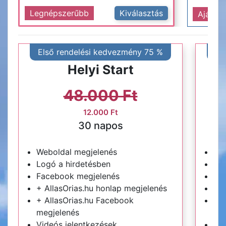
Legnépszerűbb
Kiválasztás
Ajánlot
Első rendelési kedvezmény 75 %
El
Helyi Start
48.000 Ft
12.000 Ft
30 napos
Weboldal megjelenés
We
Logó a hirdetésben
Log
Facebook megjelenés
Fa
+ AllasOrias.hu honlap megjelenés
+ A
+ AllasOrias.hu Facebook
+ A
megjelenés
me
Videós jelentkezések
Vid