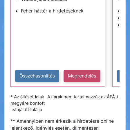
Fehér háttér a hirdetéseknek
Kék
Hir
Plu
Összehasonlítás
Megrendelés
Öss
* Az állásoldalak
Az árak nem tartalmazzák az ÁFÁ-t!
megyére bontott
listáját itt találja
** Amennyiben nem érkezik a hirdetésre online
jelentkező, igénylés esetén, díjmentesen