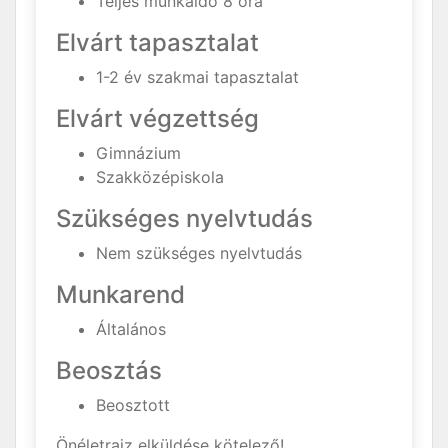
Teljes munkaidő 8 óra
Elvárt tapasztalat
1-2 év szakmai tapasztalat
Elvárt végzettség
Gimnázium
Szakközépiskola
Szükséges nyelvtudás
Nem szükséges nyelvtudás
Munkarend
Általános
Beosztás
Beosztott
Önéletrajz elküldése kötelező!