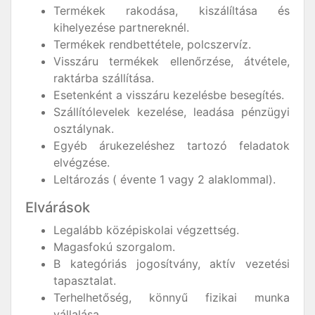
Termékek rakodása, kiszálíltása és
kihelyezése partnereknél.
Termékek rendbettétele, polcszervíz.
Visszáru termékek ellenőrzése, átvétele,
raktárba szállítása.
Esetenként a visszáru kezelésbe besegítés.
Szállítólevelek kezelése, leadása pénzügyi
osztálynak.
Egyéb árukezeléshez tartozó feladatok
elvégzése.
Leltározás ( évente 1 vagy 2 alaklommal).
Elvárások
Legalább középiskolai végzettség.
Magasfokú szorgalom.
B kategóriás jogosítvány, aktív vezetési
tapasztalat.
Terhelhetőség, könnyű fizikai munka
vállalása.