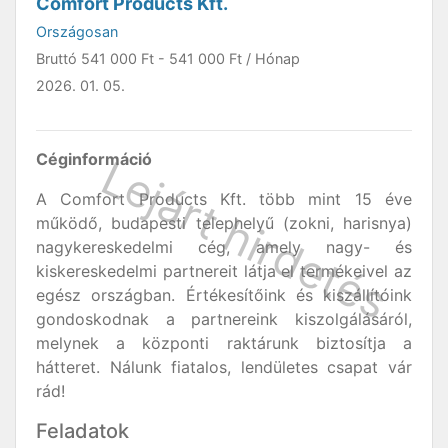
Comfort Products Kft.
Országosan
Bruttó
541 000 Ft
-
541 000 Ft
/ Hónap
2026. 01. 05.
Céginformáció
A Comfort Products Kft. több mint 15 éve
működő, budapesti telephelyű (zokni, harisnya)
nagykereskedelmi cég, amely nagy- és
kiskereskedelmi partnereit látja el termékeivel az
egész országban. Értékesítőink és kiszállítóink
gondoskodnak a partnereink kiszolgálásáról,
melynek a központi raktárunk biztosítja a
hátteret. Nálunk fiatalos, lendületes csapat vár
rád!
Feladatok