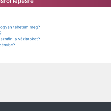
sről lépésre
. Hogyan tehetem meg?
?
ználni a vázlatokat?
igénybe?