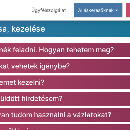
Ügyfélszolgálat
Álláskeresőknek
sa, kezelése
tnék feladni. Hogyan tehetem meg?
okat vehetek igénybe?
emet kezelni?
küldött hirdetésem?
an tudom használni a vázlatokat?