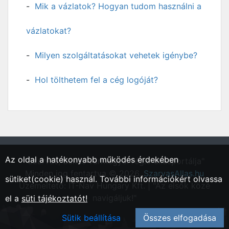
Mik a vázlatok? Hogyan tudom használni a
vázlatokat?
Milyen szolgáltatásokat vehetek igénybe?
Hol tölthetem fel a cég logóját?
Az oldal a hatékonyabb működés érdekében
"Szarvas, Békés vármegyei régió állásportálja"
Minden jog fentartva © 2026.
SzarvasAllas.hu
sütiket(cookie) használ. További információkért olvassa
Üzemeltető: IT-Nav Hungary Kft. | "Az elsők közé
navigáljuk!"
el a
süti tájékoztatót!
Sütik beállítása
Összes elfogadása