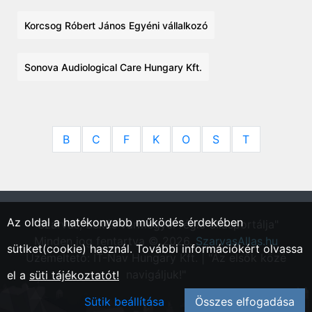
Korcsog Róbert János Egyéni vállalkozó
Sonova Audiological Care Hungary Kft.
B
C
F
K
O
S
T
Az oldal a hatékonyabb működés érdekében
"Szarvas, Békés vármegyei régió állásportálja"
Minden jog fentartva © 2026.
SzarvasAllas.hu
sütiket(cookie) használ. További információkért olvassa
Üzemeltető: IT-Nav Hungary Kft. | "Az elsők közé
navigáljuk!"
el a
süti tájékoztatót!
Sütik beállítása
Összes elfogadása