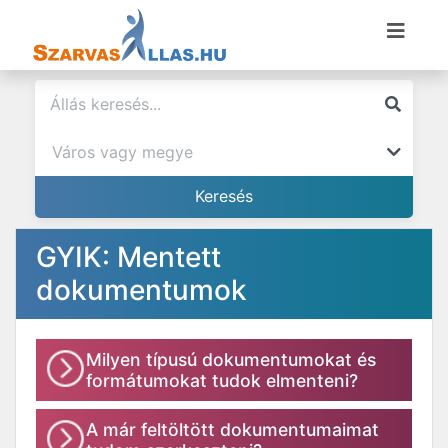
GYIK: Mentett
dokumentumok
Milyen típusú dokumentumokat és
formátumokat tudok elmenteni?
A már feltöltött dokumentumaimat