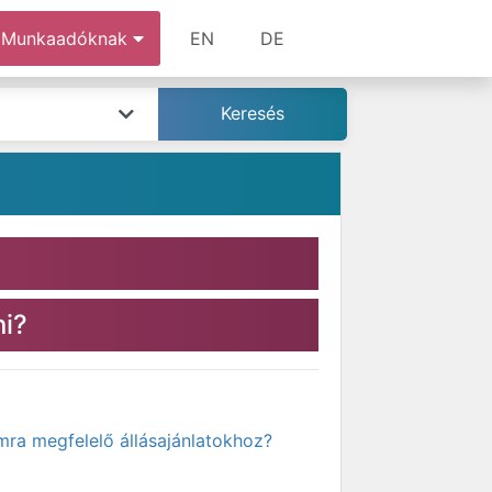
Munkaadóknak
EN
DE
ni?
mra megfelelő állásajánlatokhoz?