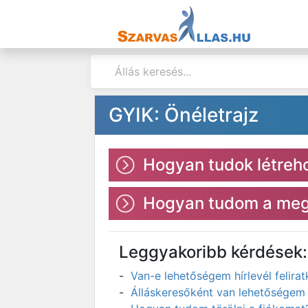
GYIK: Önéletrajz
Hogyan tudok létreho
Hogyan tudom a megl
Leggyakoribb kérdések:
Van-e lehetőségem hírlevél felir
Álláskeresőként van lehetőségem 