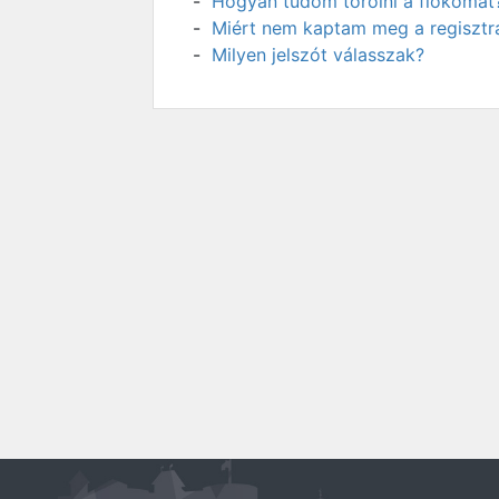
Hogyan tudom törölni a fiókomat
Miért nem kaptam meg a regisztrá
Milyen jelszót válasszak?