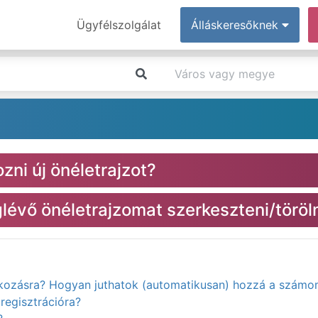
Ügyfélszolgálat
Álláskeresőknek
zni új önéletrajzot?
évő önéletrajzomat szerkeszteni/töröl
atkozásra? Hogyan juthatok (automatikusan) hozzá a számo
regisztrációra?