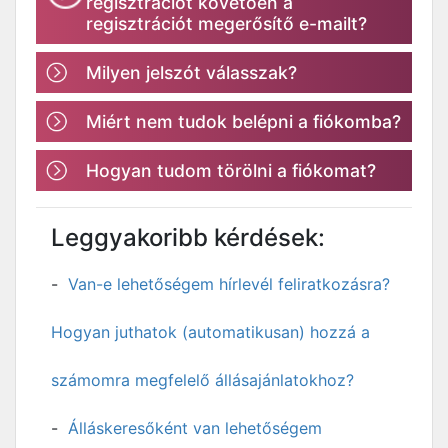
regisztrációt követően a
regisztrációt megerősítő e-mailt?
Milyen jelszót válasszak?
Miért nem tudok belépni a fiókomba?
Hogyan tudom törölni a fiókomat?
Leggyakoribb kérdések:
Van-e lehetőségem hírlevél feliratkozásra?
Hogyan juthatok (automatikusan) hozzá a
számomra megfelelő állásajánlatokhoz?
Álláskeresőként van lehetőségem