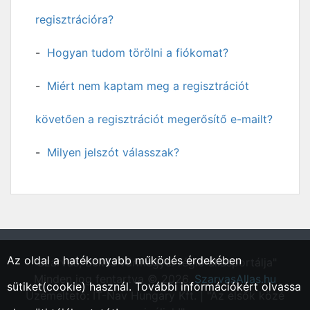
regisztrációra?
Hogyan tudom törölni a fiókomat?
Miért nem kaptam meg a regisztrációt
követően a regisztrációt megerősítő e-mailt?
Milyen jelszót válasszak?
Az oldal a hatékonyabb működés érdekében
"Szarvas, Békés vármegyei régió állásportálja"
Minden jog fentartva © 2026.
SzarvasAllas.hu
sütiket(cookie) használ. További információkért olvassa
Üzemeltető: IT-Nav Hungary Kft. | "Az elsők közé