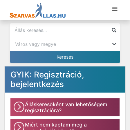
GYIK: Regisztráció,
bejelentkezés
Álláskeresőként van lehetőségem
regisztrációra?
Miért nem kaptam meg a